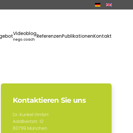
Videoblog
gebot
Referenzen
Publikationen
Kontakt
nego.coach
Kontaktieren Sie uns
Dr. Kunkel GmbH
Adalbertstr. 12
80799 München