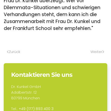
Frau Dr. Kunkel überzeugt. Wer vor
Dilemmata-Situationen und schwierigen
Verhandlungen steht, dem kann ich die
Zusammenarbeit mit Frau Dr. Kunkel und
der Frankfurt School sehr empfehlen."
Zurück
Weiter
Kontaktieren Sie uns
Dr. Kunkel GmbH
Adalbertstr. 12
80799 München
Tel.:
+49 (177) 893 400 3